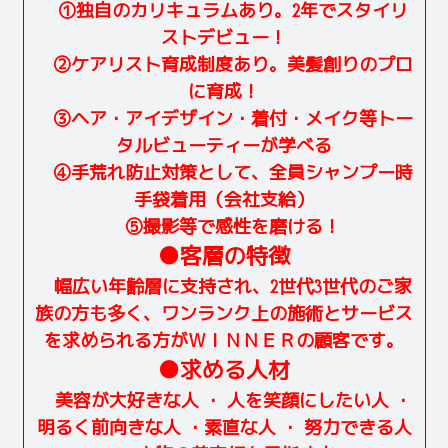
①独自のカリキュラムあり。2年でスタイリ
ストデビュー！
②ケアリスト育成制度あり。美髪創りのプロ
に育成！
③ヘア・アイデザイン・着付・メイク等トー
タルビューティーが学べる
④手荒れ防止対策として、全員シャンプー時
手袋着用（会社支給）
⑤撮影等で感性を磨ける！
●客層の特徴
幅広い年齢層に支持され、2世代3世代のご家
族の方も多く、ワンランク上の施術とサービス
を求められる方がＷＩＮＮＥＲの顧客です。
●求める人材
美容が大好きな人 ・ 人を笑顔にしたい人 ・
明るく前向きな人 ・素直な人 ・ 努力できる人