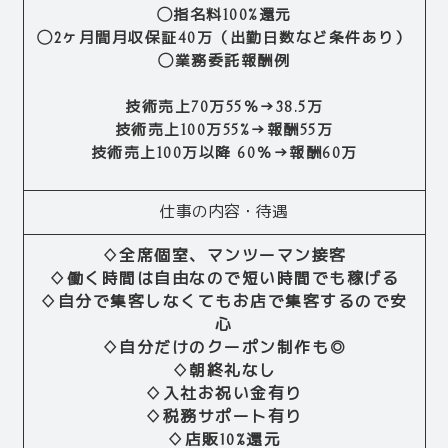
◯指名料100%還元
◯2ヶ月間月収保証40万（出勤日数など条件あり）
◯業務委託報酬例
技術売上70万55％→38.5万
技術売上100万55%→報酬55万
技術売上100万以降 60％→報酬60万
仕事の内容・待遇
♢全席個室、マンツーマン接客
♢働く時間は自由なので短い時間でも稼げる
♢自分で集客しなくてもお店で集客するので安
心
♢自分だけのクーポン制作も◎
♢朝終礼なし
♢入社お祝い金有り
♢税務サポート有り
♢店販10%還元