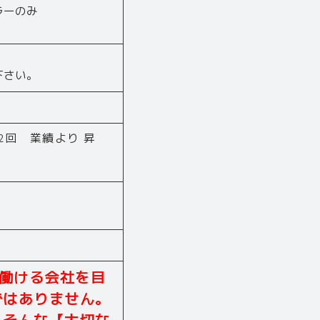
ラーのみ
下さい。
2回 業績より 昇
働ける会社を目
ではありません。