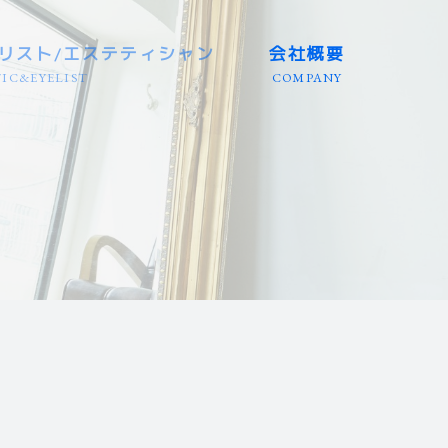
リスト/エステティシャン
会社概要
IC&EYELIST
COMPANY
三重/静岡等
三重/静岡等
店）
/岐阜/三重
エリア
リア
国エリア
エリア
エリア
 全国エリア
埼玉等
兵庫等
田/岩手
大分/沖縄
/富山等
/徳島等