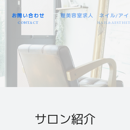
お問い合わせ
理美容室求人 ネイル/アイ
CONTACT
NAIL&AESTHET
東海エリア（大型店） 愛知/
東海エリア（個人店） 愛知/
岐阜県エリア（大型店・個人
業務委託（東海エリア） 愛知
カット専門（美容室） 全国
理容室（バーバー） 全国エ
カラーリスト（専門店） 全
アイリスト（専門店） 全国
ネイリスト（専門店） 全国
エステティシャン（専門店）
関東エリア 群馬/栃木/茨城/
関西エリア 京都/滋賀/大阪/
北海道・東北エリア 青森/秋
九州・沖縄エリア 福岡/長崎/
信越・北陸エリア 新潟/長野
中国・四国エリア 広島/山口
サロン紹介