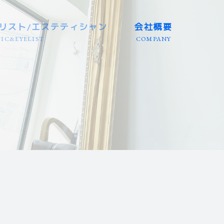
リスト/エステティシャン
会社概要
IC&EYELIST
COMPANY
三重/静岡等
三重/静岡等
店）
/岐阜/三重
エリア
リア
国エリア
エリア
エリア
 全国エリア
埼玉等
兵庫等
田/岩手
大分/沖縄
/富山等
/徳島等