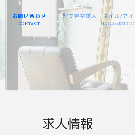
お問い合わせ
理美容室求人 ネイル/アイ
CONTACT
NAIL&AESTHET
東海エリア（大型店） 愛知/
東海エリア（個人店） 愛知/
岐阜県エリア（大型店・個人
業務委託（東海エリア） 愛知
カット専門（美容室） 全国
理容室（バーバー） 全国エ
カラーリスト（専門店） 全
アイリスト（専門店） 全国
ネイリスト（専門店） 全国
エステティシャン（専門店）
関東エリア 群馬/栃木/茨城/
関西エリア 京都/滋賀/大阪/
北海道・東北エリア 青森/秋
九州・沖縄エリア 福岡/長崎/
信越・北陸エリア 新潟/長野
中国・四国エリア 広島/山口
求人情報