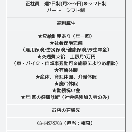
正社員 週2日制(月8～9日)※シフト制
パート シフト制
福利厚生
★昇給制度あり（年一回）
★社会保険完備
（雇用保険/労災保険/健康保険/厚生年金）
★交通費支給 上限月5万円
（車・バイク・自転車通勤可※施設により応相談）
★有給休暇
★産休、育児休暇、介護休暇
★慶弔休暇
★勤続祝い金
★年1回の健康診断（社会保険加入者のみ）
お店の連絡先
03-6457-5703（担当：槇原）