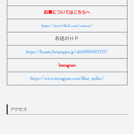
応募についてはこちらへ
https://street-life8.com/contact/
お店のＨＰ
https://beauty.hotpepper.jp/slnH000683335/
Instagram
https://www.instagram.com/libur_nishio/
アクセス