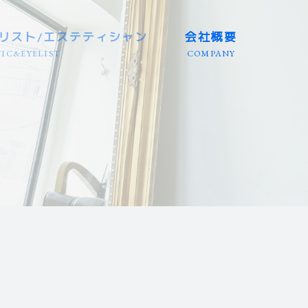
リスト/エステティシャン
会社概要
IC&EYELIST
COMPANY
三重/静岡等
三重/静岡等
店）
/岐阜/三重
エリア
リア
国エリア
エリア
エリア
 全国エリア
埼玉等
兵庫等
田/岩手
大分/沖縄
/富山等
/徳島等