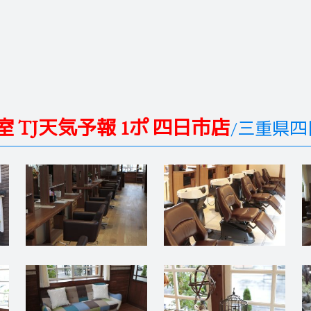
室 TJ天気予報 1ポ 四日市店
/三重県四