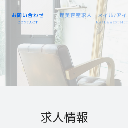
お問い合わせ
理美容室求人 ネイル/アイ
CONTACT
NAIL&AESTHET
東海エリア（大型店） 愛知/
東海エリア（個人店） 愛知/
岐阜県エリア（大型店・個人
業務委託（東海エリア） 愛知
カット専門（美容室） 全国
理容室（バーバー） 全国エ
カラーリスト（専門店） 全
アイリスト（専門店） 全国
ネイリスト（専門店） 全国
エステティシャン（専門店）
関東エリア 群馬/栃木/茨城/
関西エリア 京都/滋賀/大阪/
北海道・東北エリア 青森/秋
九州・沖縄エリア 福岡/長崎/
信越・北陸エリア 新潟/長野
中国・四国エリア 広島/山口
求人情報