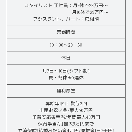
スタイリスト 正社員：月7休で28万円～
月10休で25万円～
アシスタント、パート：応相談
業務時間
10：00～20：30
休日
月7日～10日(シフト制)
夏・冬休み5連休
福利厚生
昇給年1回：賞与2回
出産お祝い金/最大50万円
子育て応援手当/年間最大48万円
保育手当/月最大5万円まで
共済保険(結婚お祝い金4万円/見舞金1日7千円)