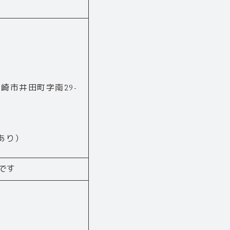
崎市井田町字南29-
あり）
Kです