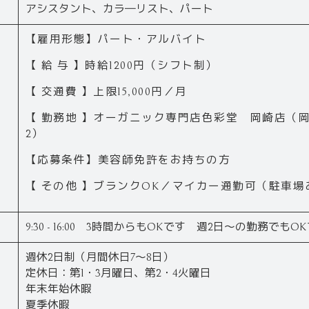
アシスタント、カラ―リスト、パート
【雇用形態】パート・アルバイト
【 給 与 】時給1200円（シフト制）
【 交通費 】上限15,000円／月
【 勤務地 】オーガニック専門店色彩堂 岡崎店（岡
2）
【応募条件】美容師免許をお持ちの方
【 その他 】ブランクOK／マイカー通勤可（駐車場
9:30 - 16:00 3時間からもOKです 週2日～の勤務でもO
週休2日制（月間休日7～8日）
定休日：第1・3月曜日、第2・4火曜日
年末年始休暇
夏季休暇