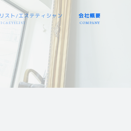
リスト/エステティシャン
会社概要
IC&EYELIST
COMPANY
三重/静岡等
三重/静岡等
店）
/岐阜/三重
エリア
リア
国エリア
エリア
エリア
 全国エリア
埼玉等
兵庫等
田/岩手
大分/沖縄
/富山等
/徳島等