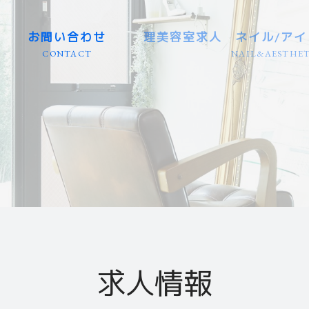
お問い合わせ
理美容室求人 ネイル/アイ
CONTACT
NAIL&AESTHET
東海エリア（大型店） 愛知/
東海エリア（個人店） 愛知/
岐阜県エリア（大型店・個人
業務委託（東海エリア） 愛知
カット専門（美容室） 全国
理容室（バーバー） 全国エ
カラーリスト（専門店） 全
アイリスト（専門店） 全国
ネイリスト（専門店） 全国
エステティシャン（専門店）
関東エリア 群馬/栃木/茨城/
関西エリア 京都/滋賀/大阪/
北海道・東北エリア 青森/秋
九州・沖縄エリア 福岡/長崎/
信越・北陸エリア 新潟/長野
中国・四国エリア 広島/山口
求人情報