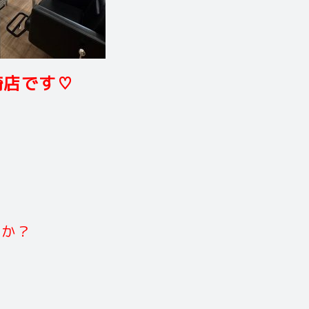
店です♡
！
んか？