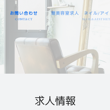
お問い合わせ
理美容室求人 ネイル/アイ
CONTACT
NAIL&AESTHET
東海エリア（大型店） 愛知/
東海エリア（個人店） 愛知/
岐阜県エリア（大型店・個人
業務委託（東海エリア） 愛知
カット専門（美容室） 全国
理容室（バーバー） 全国エ
カラーリスト（専門店） 全
アイリスト（専門店） 全国
ネイリスト（専門店） 全国
エステティシャン（専門店）
関東エリア 群馬/栃木/茨城/
関西エリア 京都/滋賀/大阪/
北海道・東北エリア 青森/秋
九州・沖縄エリア 福岡/長崎/
信越・北陸エリア 新潟/長野
中国・四国エリア 広島/山口
求人情報