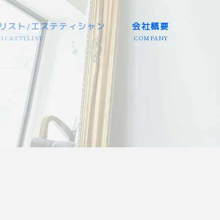
リスト/エステティシャン
会社概要
IC&EYELIST
COMPANY
三重/静岡等
三重/静岡等
店）
/岐阜/三重
エリア
リア
国エリア
エリア
エリア
 全国エリア
埼玉等
兵庫等
田/岩手
大分/沖縄
/富山等
/徳島等