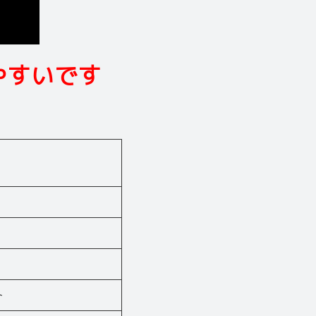
やすいです
ト