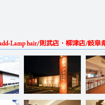
dd-Lamp hair/則武店・柳津店/岐