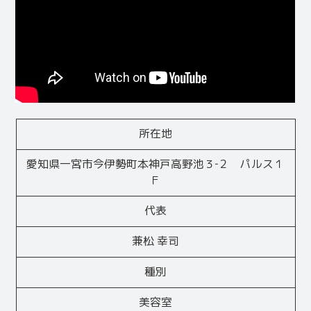
所在地
愛知県一宮市今伊勢町本神戸高野池３‐２ パルス１
Ｆ
代表
兼松 幸司
種別
美容室