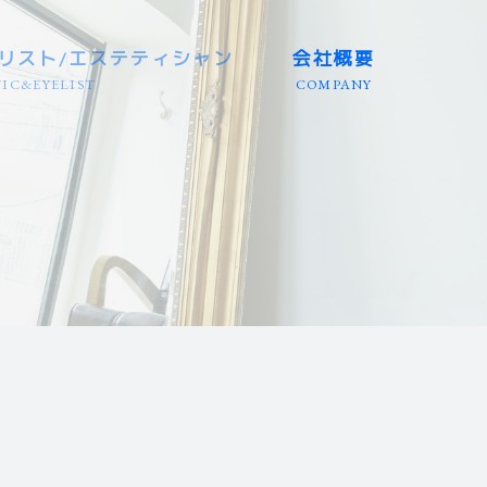
リスト/エステティシャン
会社概要
IC&EYELIST
COMPANY
三重/静岡等
三重/静岡等
店）
/岐阜/三重
エリア
リア
国エリア
エリア
エリア
 全国エリア
埼玉等
兵庫等
田/岩手
大分/沖縄
/富山等
/徳島等