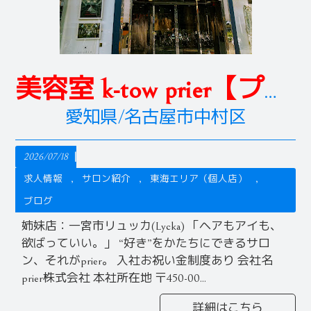
美容室 k-tow prier【プリエ】
愛知県/名古屋市中村区
2026/07/18
求人情報
サロン紹介
東海エリア（個人店）
ブログ
姉妹店：一宮市リュッカ(Lycka) 「ヘアもアイも、
欲ばっていい。」 “好き”をかたちにできるサロ
ン、それがprier。 入社お祝い金制度あり 会社名
prier株式会社 本社所在地 〒450-00...
詳細はこちら