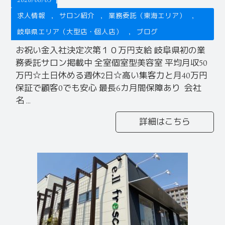
2026/08/03
求人情報
サロン紹介
業務委託（東海エリア）
岐阜県エリア（大型店・個人店）
ブログ
お祝い金入社決定次第１０万円支給 岐阜県初の業
務委託サロン掲載中 全室個室型美容室 平均月収50
万円☆土日休める週休2日☆高い集客力と月40万円
保証で顧客0でも安心 最長6カ月間保障あり 会社
名 ...
詳細はこちら