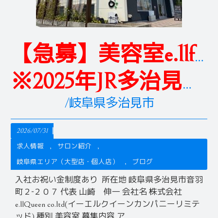
【急募】美容室e.llfresco
※2025年JR多治見駅南口新店オープン
/岐阜県多治見市
2026/07/31
求人情報
サロン紹介
岐阜県エリア（大型店・個人店）
ブログ
入社お祝い金制度あり 所在地 岐阜県多治見市音羽
町２‐２０７ 代表 山崎 伸一 会社名 株式会社
e.llQueen co.ltd(イーエルクイーンカンパニーリミテ
ッド) 種別 美容室 募集内容 ア...