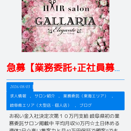
急募【業務委託+正社員募集】
2026/08/03
求人情報
サロン紹介
業務委託（東海エリア）
岐阜県エリア（大型店・個人店）
ブログ
お祝い金入社決定次第１０万円支給 岐阜県初の業
務委託サロン掲載中 平均月収50万円☆土日休める
週休2日☆高い集客力と月40万円保証で顧客0でも